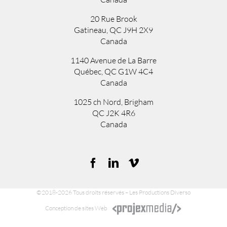
20 Rue Brook
Gatineau, QC J9H 2X9
Canada
1140 Avenue de La Barre
Québec, QC G1W 4C4
Canada
1025 ch Nord
,
Brigham
QC
J2K 4R6
Canada
©2018-2026 Tous droits réservés – Les Productions Diverso
Conception de sites Web