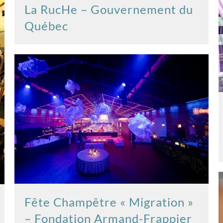
La RucHe – Gouvernement du
Québec
Fête Champêtre « Migration »
– Fondation Armand-Frappier