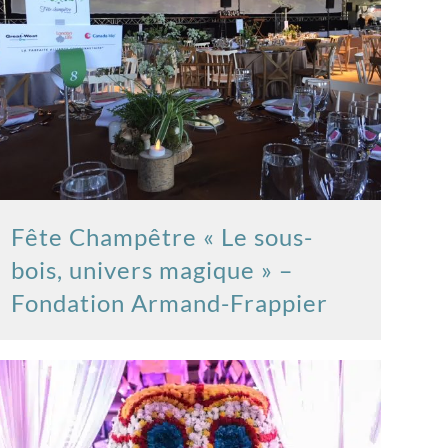
Fête Champêtre « Le sous-
bois, univers magique » –
Fondation Armand-Frappier