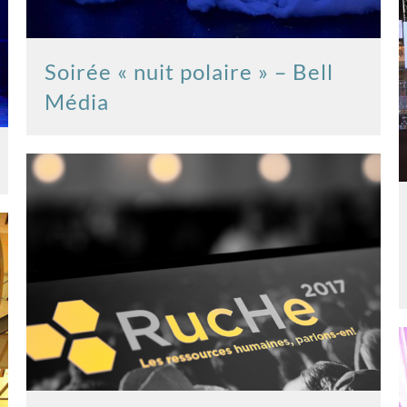
Soirée « nuit polaire » – Bell
Média