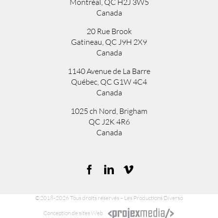
Montréal, QC H2J 3W5
Canada
20 Rue Brook
Gatineau, QC J9H 2X9
Canada
1140 Avenue de La Barre
Québec, QC G1W 4C4
Canada
1025 ch Nord
,
Brigham
QC
J2K 4R6
Canada
©2018-2026 Tous droits réservés – Les Productions Diverso
Conception de sites Web